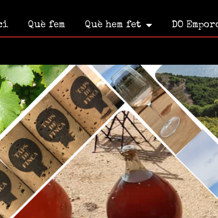
ci
Què fem
Què hem fet
DO Empor