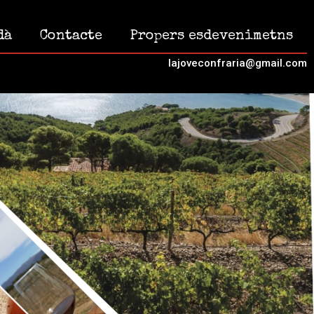
dà
Contacte
Propers esdevenimetns
lajoveconfraria@gmail.com