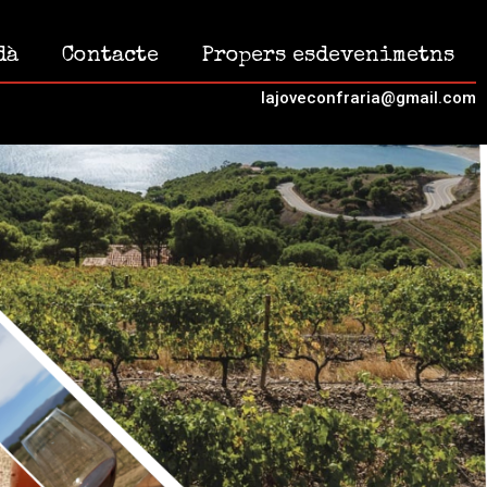
dà
Contacte
Propers esdevenimetns
lajoveconfraria@gmail.com