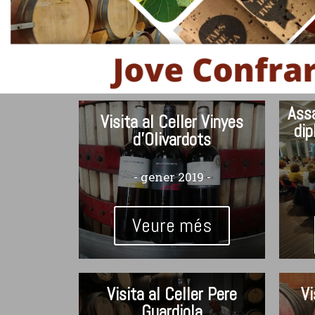
Ass
Visita al Celler Vinyes
dip
d'Olivardots
- gener 2019 -
Veure més
Visita al Celler Pere
Vi
Guardiola