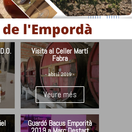
 D.O.
Visita al Celler Martí
Fabra
- abril 2019 -
Veure més
iel
Guardó Bacus Emporità
2019 a Marc Destart