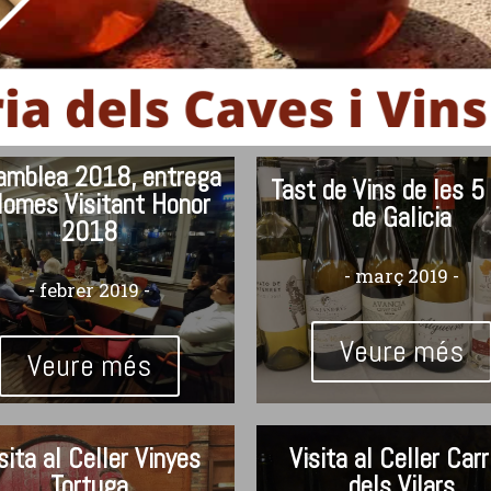
amblea 2018, entrega
Tast de Vins de les 5
lomes Visitant Honor
de Galicia
2018
- març 2019 -
- febrer 2019 -
Veure més
Veure més
sita al Celler Vinyes
Visita al Celler Carr
Tortuga
dels Vilars