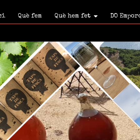
ci
Què fem
Què hem fet
DO Empor