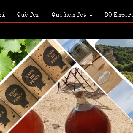
ci
Què fem
Què hem fet
DO Empor