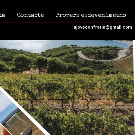
dà
Contacte
Propers esdevenimetns
lajoveconfraria@gmail.com