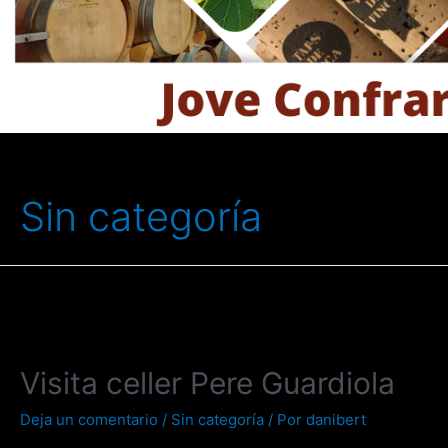
Sin categoría
Visita celler Pere Guardiola
Deja un comentario
/
Sin categoría
/ Por
danibert