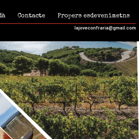
dà
Contacte
Propers esdevenimetns
lajoveconfraria@gmail.com