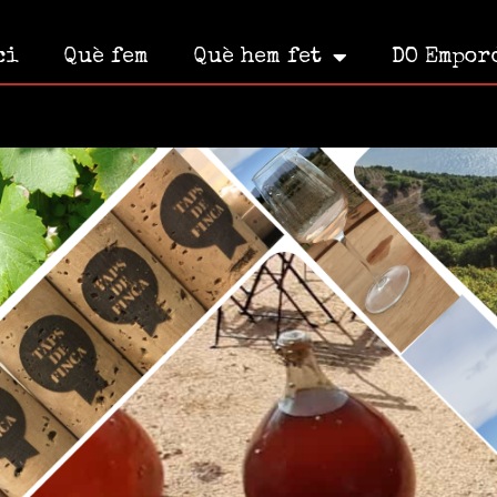
ci
Què fem
Què hem fet
DO Empor