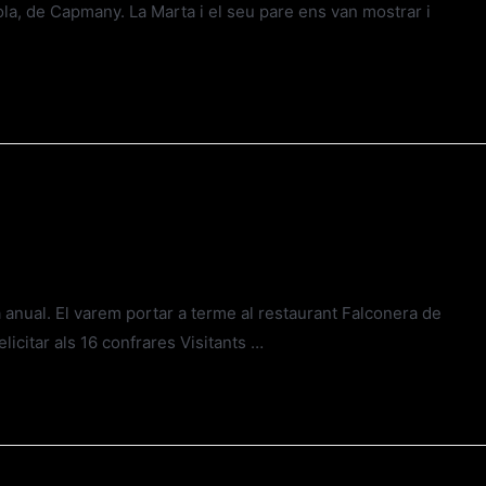
ola, de Capmany. La Marta i el seu pare ens van mostrar i
anual. El varem portar a terme al restaurant Falconera de
icitar als 16 confrares Visitants …